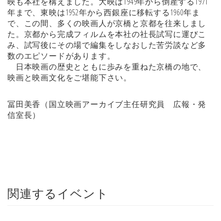
映も本社を構えました。大映は1949年から倒産する1971
年まで、東映は1952年から西銀座に移転する1960年ま
で、この間、多くの映画人が京橋と京都を往来しまし
た。京都から完成フィルムを本社の社長試写に運びこ
み、試写後にその場で編集をしなおした苦労談など多
数のエピソードがあります。
日本映画の歴史とともに歩みを重ねた京橋の地で、
映画と映画文化をご堪能下さい。
冨田美香（国立映画アーカイブ主任研究員 広報・発
信室長）
関連するイベント