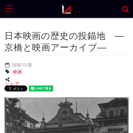
MENU
日本映画の歴史の投錨地 ―
京橋と映画アーカイブ―
2018/11/05
映画
シェア