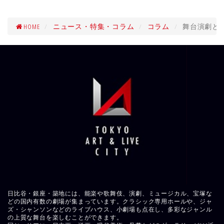
HOME
ニュース・特集・コラム
コラム
舞台演劇と
日比谷・銀座・築地には、能楽や歌舞伎、演劇、ミュージカル、宝塚な
どの国内有数の劇場が集まっています。クラシック専用ホールや、ジャ
ズ・シャンソンなどのライブハウス、小劇場も点在し、多彩なジャンル
の上質な舞台を楽しむことができます。