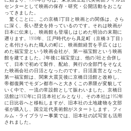
センターとして映画の保存・研究・公開活動をおこな
ってきました。
驚くことに、この京橋3丁目と映画との関係は、さら
に深く、長い歴史を持っているのです。それは映画が
日本に伝来し、映画館も登場しはじめた明治の末期に
遡ります。1910年、江戸時代から具足町（京橋３丁目）
と名付けられた職人の町に、映画館経営を手広くはじ
めた福宝堂という映画会社が、第一福宝館という映画
館を建てました。2年後に福宝堂は、他の3社と合併し
て、日本で初めて製作、配給、興行の全部門をそなえ
た映画会社の日活となったのです。日活直営となった
第一福宝館は、関東大震災後に京橋日活館と改称し、
帝都復興でモダン都市へと大きくこの界隈が変貌して
いく中で、一流の常設館として賑わいました。京橋日
活館は1932年に日活本社ビルとなり、その本社は1952年
に日比谷へと移転しますが、旧本社の土地建物を文部
省が購入し、国立近代美術館がスタートします。フィ
ルム・ライブラリー事業では、旧本社の試写室も活用
されました。