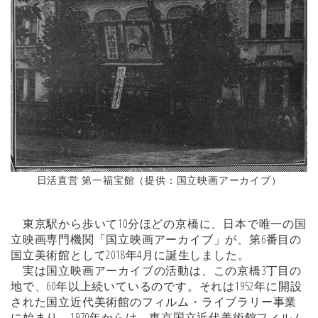
日活直営 第一福宝館（提供：国立映画アーカイブ）
東京駅から歩いて10分ほどの京橋に、日本で唯一の国
立映画専門機関「国立映画アーカイブ」が、第6番目の
国立美術館として2018年4月に誕生しました。
実は国立映画アーカイブの活動は、この京橋3丁目の
地で、60年以上続いているのです。それは1952年に開設
された国立近代美術館のフィルム・ライブラリー事業
に始まり、1970年からは、東京国立近代美術館フィルム