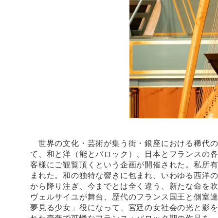
世界の文化・芸術が集う街・銀座における稀代のプロジ
て、和と洋（能とバロック）、日本とフランスの各
客様にご観覧頂くという企画が開催された。私所
まれた。和の独特な響きに包まれ、いわゆる西洋
から降り注ぎ、今までとは全く違う、新たな命を吹
ヴェルサイユが舞台、歴代のフランス国王と側室
夢見る少女」役になって、宮廷の女社会の光と影