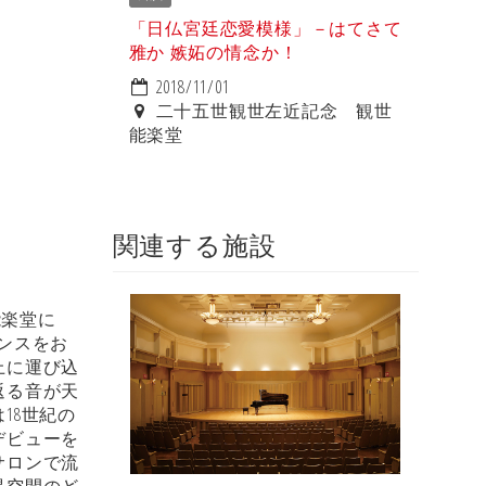
「日仏宮廷恋愛模様」－はてさて
雅か 嫉妬の情念か！
2018/11/01
二十五世観世左近記念 観世
能楽堂
関連する施設
能楽堂に
ンスをお
上に運び込
返る音が天
18世紀の
デビューを
サロンで流