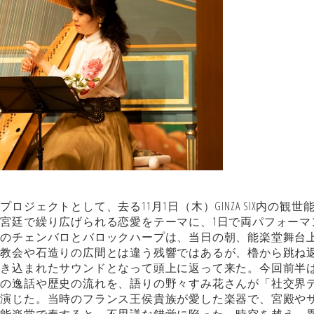
ェクトとして、去る11月1日（木）GINZA SIX内の観世
宮廷で繰り広げられる恋愛をテーマに、1日で両パフォーマ
有のチェンバロとバロックハープは、当日の朝、能楽堂舞台
の教会や石造りの広間とは違う残響ではあるが、櫓から跳ね
き込まれたサウンドとなって頭上に返って来た。今回前半は
達の逸話や歴史の流れを、語りの野々すみ花さんが「社交界
を演じた。当時のフランス王侯貴族が愛した楽器で、宮殿や