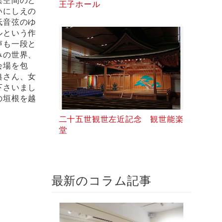
異空間のど
王子ホール
いにしえの
低音弦のゆ
ルという作
声も一段と
みの世界、
会場を包
典さん、女
下さいまし
の垣根を越
二十五世観世左近記念 観世能楽
堂
最新のコラム記事