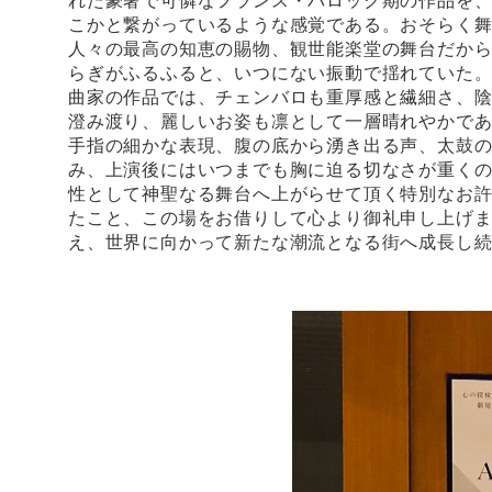
れた豪奢で可憐なフランス・バロック期の作品を
こかと繋がっているような感覚である。おそらく
人々の最高の知恵の賜物、観世能楽堂の舞台だか
らぎがふるふると、いつにない振動で揺れていた
曲家の作品では、チェンバロも重厚感と繊細さ、
澄み渡り、麗しいお姿も凛として一層晴れやかで
手指の細かな表現、腹の底から湧き出る声、太鼓
み、上演後にはいつまでも胸に迫る切なさが重く
性として神聖なる舞台へ上がらせて頂く特別なお
たこと、この場をお借りして心より御礼申し上げ
え、世界に向かって新たな潮流となる街へ成長し