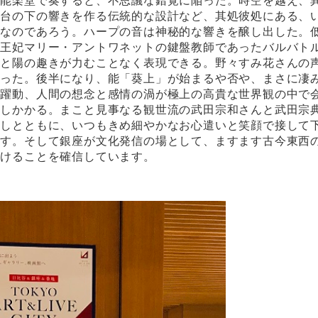
、能楽堂で奏すると、不思議な錯覚に陥った。時空を越え、
舞台の下の響きを作る伝統的な設計など、其処彼処にある、
らなのであろう。ハープの音は神秘的な響きを醸し出した。
。王妃マリー・アントワネットの鍵盤教師であったバルバト
陰と陽の趣きが力むことなく表現できる。野々すみ花さんの
あった。後半になり、能「葵上」が始まるや否や、まさに凄
の躍動、人間の想念と感情の渦が極上の高貴な世界観の中で
のしかかる。まこと見事なる観世流の武田宗和さんと武田宗
許しとともに、いつもきめ細やかなお心遣いと笑顔で接して
ます。そして銀座が文化発信の場として、ますます古今東西
続けることを確信しています。