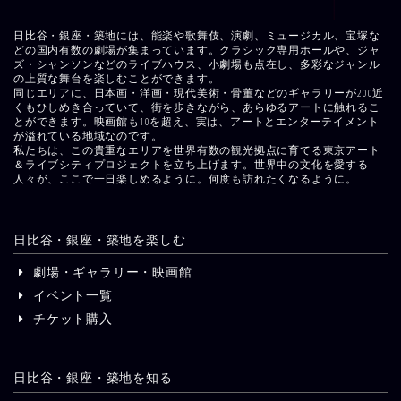
日比谷・銀座・築地には、能楽や歌舞伎、演劇、ミュージカル、宝塚な
どの国内有数の劇場が集まっています。クラシック専用ホールや、ジャ
ズ・シャンソンなどのライブハウス、小劇場も点在し、多彩なジャンル
の上質な舞台を楽しむことができます。
同じエリアに、日本画・洋画・現代美術・骨董などのギャラリーが200近
くもひしめき合っていて、街を歩きながら、あらゆるアートに触れるこ
とができます。映画館も10を超え、実は、アートとエンターテイメント
が溢れている地域なのです。
私たちは、この貴重なエリアを世界有数の観光拠点に育てる東京アート
＆ライブシティプロジェクトを立ち上げます。世界中の文化を愛する
人々が、ここで一日楽しめるように。何度も訪れたくなるように。
日比谷・銀座・築地を楽しむ
劇場・ギャラリー・映画館
イベント一覧
チケット購入
日比谷・銀座・築地を知る