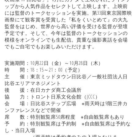
ップから人気作品をセレクトして上映します。上映前
には監督のトークセッションを実施。第33回東京国際映
画祭にて観客賞を受賞した『私をくいとめて』の大九
監督をはじめ、世界から高い評価を受ける監督が登壇
予定です。そして、今年は監督のトークセッションの
模様をオンラインでも生配信。貴重な撮影裏話を会場
でもご自宅でもお楽しみいただけます。
実施期間：10月22日（金）～10月28日（木）
時 間：18：15～21：00（予定）
主 催：東京ミッドタウン日比谷／一般社団法人日
比谷エリアマネジメント
後 援：在日カナダ商工会議所
協 力：トロント日系文化会館（JCCC）
会 場：日比谷ステップ広場 ※雨天時は9階三井カ
ンファレンスなどで開催
席 数：特別観覧席50席程度 ※自由観覧席もあり
予 約：特別観覧席は予約制 ※自由観覧席は予約な
し・当日入場
（雨天時は予約者のみの入場となりま