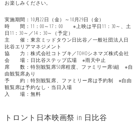
お楽しみください。
実施期間：10月22日（金）～10月29日（金）
時 間：11：00～17：00 ※上映は平日11：30～、土
日11：30～／14：30～（予定）
主 催：東京ミッドタウン日比谷／一般社団法人日
比谷エリアマネジメント
協 力：株式会社コトブキ／TOHOシネマズ株式会社
会 場：日比谷ステップ広場 ※雨天中止
席 数：特別観覧席50席程度、ファミリー席6組 ※自
由観覧席あり
予 約：特別観覧席、ファミリー席は予約制 ※自由
観覧席は予約なし・当日入場
入 場：無料
トロント日本映画祭 in 日比谷