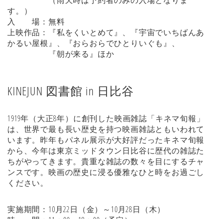
す。）
入 場：無料
上映作品：『私をくいとめて』、『宇宙でいちばんあ
かるい屋根』、『おらおらでひとりいぐも』、
『朝が来る』ほか
KINEJUN 図書館 in 日比谷
1919年（大正8年）に創刊した映画雑誌「キネマ旬報」
は、世界で最も長い歴史を持つ映画雑誌ともいわれて
います。昨年もパネル展示が大好評だったキネマ旬報
から、今年は東京ミッドタウン日比谷に歴代の雑誌た
ちがやってきます。貴重な雑誌の数々を目にするチャ
ンスです。映画の歴史に浸る優雅なひと時をお過ごし
ください。
実施期間：10月22日（金）～10月28日（木）