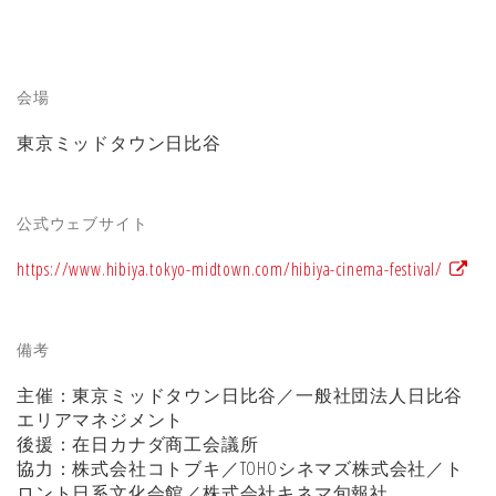
会場
東京ミッドタウン日比谷
公式ウェブサイト
https://www.hibiya.tokyo-midtown.com/hibiya-cinema-festival/
備考
主催：東京ミッドタウン日比谷／一般社団法人日比谷
エリアマネジメント
後援：在日カナダ商工会議所
協力：株式会社コトブキ／TOHOシネマズ株式会社／ト
ロント日系文化会館／株式会社キネマ旬報社