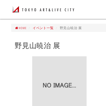
HOME
イベント一覧
野見山暁治 展
野見山暁治 展