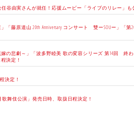
・アンバサダーに松任谷由実さんが就任！応援ムービー「ライブのリレー」
山 20th Anniversary コンサート 雙ーSOUー」「第
嫁の悲劇～」「波多野睦美 歌の変容シリーズ 第14回 終
日程決定！
日程決定！
1月歌舞伎公演」発売日時、取扱日程決定！