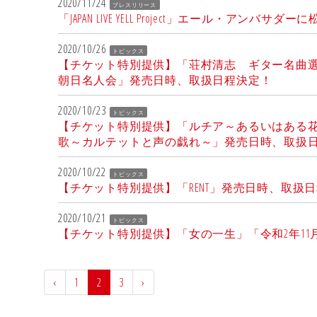
2020/11/24
プレスリリース
「JAPAN LIVE YELL Project」エール
2020/10/26
トピックス
【チケット特別提供】「荘村清志 ギター名曲選」「藤原道
朝日名人会」発売日時、取扱日程決定！
2020/10/23
トピックス
【チケット特別提供】「ルチア～あるいはある花
歌～カルテットと声の戯れ～」発売日時、取扱
2020/10/22
トピックス
【チケット特別提供】「RENT」発売日時、取扱
2020/10/21
トピックス
【チケット特別提供】「女の一生」「令和2年1
‹
1
2
3
›